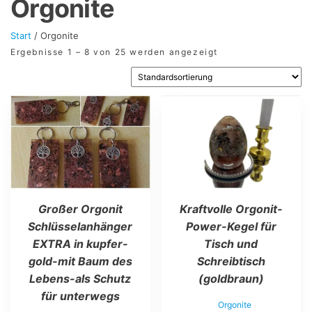
Orgonite
Start
/ Orgonite
Ergebnisse 1 – 8 von 25 werden angezeigt
Dieses
Produkt
weist
mehrere
Varianten
auf.
Die
Optionen
Großer Orgonit
Kraftvolle Orgonit-
können
auf
Schlüsselanhänger
Power-Kegel für
der
EXTRA in kupfer-
Tisch und
Produktseite
gold-mit Baum des
Schreibtisch
gewählt
werden
Lebens-als Schutz
(goldbraun)
für unterwegs
Orgonite