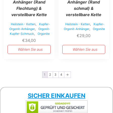
auf
auf
Anhänger (Rand
Anhänger (Rand
der
der
Flechtung) &
schmal) &
Produktseite
Produktseite
verstellbare Kette
verstellbare Kette
gewählt
gewählt
werden
werden
Heilstein - Ketten
,
Kupfer-
Heilstein - Ketten
,
Kupfer-
Orgonit-Anhänger
,
Orgonit-
Orgonit-Anhänger
,
Orgonite
Kupfer-Schmuck
,
Orgonite
€
29,00
€
34,00
Wählen Sie aus
Wählen Sie aus
1
2
3
4
→
SICHER EINKAUFEN