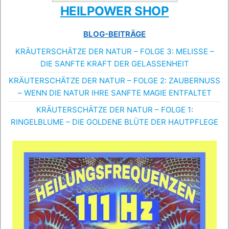
HEILPOWER SHOP
BLOG-BEITRÄGE
KRÄUTERSCHÄTZE DER NATUR – FOLGE 3: MELISSE –
DIE SANFTE KRAFT DER GELASSENHEIT
KRÄUTERSCHÄTZE DER NATUR – FOLGE 2: ZAUBERNUSS
– WENN DIE NATUR IHRE SANFTE MAGIE ENTFALTET
KRÄUTERSCHÄTZE DER NATUR – FOLGE 1:
RINGELBLUME – DIE GOLDENE BLÜTE DER HAUTPFLEGE