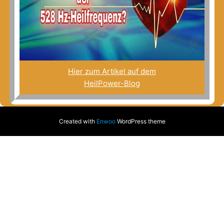
Hier zum Artikel auf dem
HeilPower-Blog
Created with
Enwoo
WordPress theme