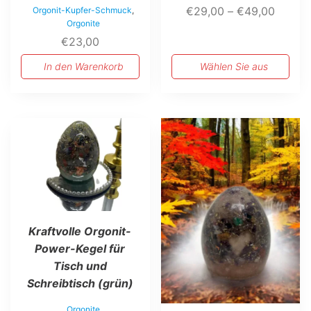
Preiss
€
29,00
–
€
49,00
Orgonit-Kupfer-Schmuck
,
Orgonite
€29,0
€
23,00
bis
€49,0
In den Warenkorb
Wählen Sie aus
Dieses
Dieses
Produkt
Produkt
weist
weist
mehrere
mehrere
Varianten
Varianten
auf.
auf.
Die
Die
Optionen
Optionen
können
können
Kraftvolle Orgonit-
auf
auf
Power-Kegel für
der
der
Tisch und
Produktseite
Produktseite
Schreibtisch (grün)
gewählt
gewählt
werden
werden
Orgonite