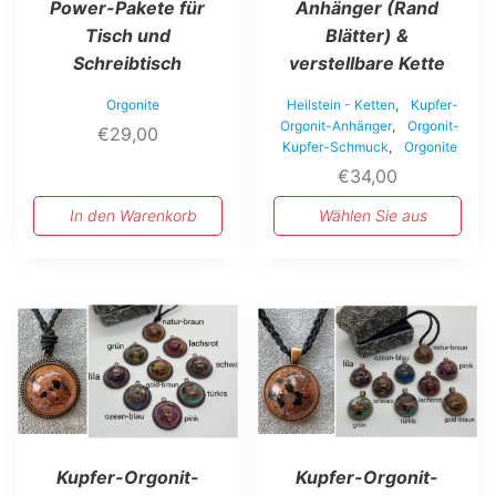
Power-Pakete für
Anhänger (Rand
der
Tisch und
Blätter) &
Produktseite
Schreibtisch
verstellbare Kette
gewählt
werden
Orgonite
Heilstein - Ketten
,
Kupfer-
Orgonit-Anhänger
,
Orgonit-
€
29,00
Kupfer-Schmuck
,
Orgonite
€
34,00
In den Warenkorb
Wählen Sie aus
Dieses
Dieses
Produkt
Produkt
weist
weist
mehrere
mehrere
Varianten
Varianten
auf.
auf.
Die
Die
Optionen
Optionen
Kupfer-Orgonit-
Kupfer-Orgonit-
können
können