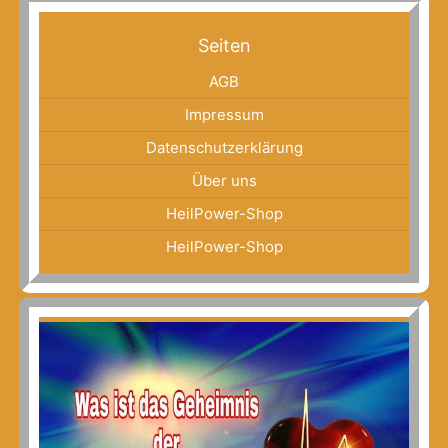
Seiten
AGB
Impressum
Datenschutzerklärung
Über uns
HeilPower-Shop
HeilPower-Shop