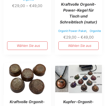
Kraftvolle Orgonit-
Preisspanne:
€
29,00
–
€
49,00
Power-Kegel für
€29,00
Tisch und
bis
Schreibtisch (natur)
€49,00
Orgonit Power-Paket
,
Orgonite
Preiss
€
29,00
–
€
49,00
€29,0
Wählen Sie aus
Wählen Sie aus
bis
€49,0
Dieses
Produkt
weist
mehrere
Varianten
auf.
Die
Optionen
Kraftvolle Orgonit-
Kupfer-Orgonit-
können
auf