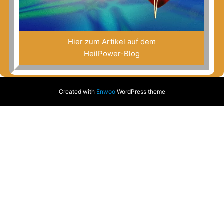
Hier zum Artikel auf dem
HeilPower-Blog
Created with
Enwoo
WordPress theme