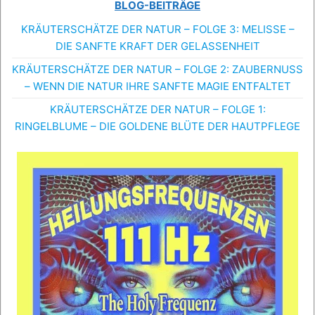
BLOG-BEITRÄGE
KRÄUTERSCHÄTZE DER NATUR – FOLGE 3: MELISSE –
DIE SANFTE KRAFT DER GELASSENHEIT
KRÄUTERSCHÄTZE DER NATUR – FOLGE 2: ZAUBERNUSS
– WENN DIE NATUR IHRE SANFTE MAGIE ENTFALTET
KRÄUTERSCHÄTZE DER NATUR – FOLGE 1:
RINGELBLUME – DIE GOLDENE BLÜTE DER HAUTPFLEGE