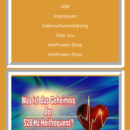
AGB
Impressum
Datenschutzerklärung
Über uns
HeilPower-Shop
HeilPower-Shop