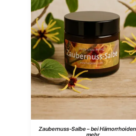
auf
der
Produktseite
gewählt
werden
Zaubernuss-Salbe – bei Hämorrhoiden
mehr