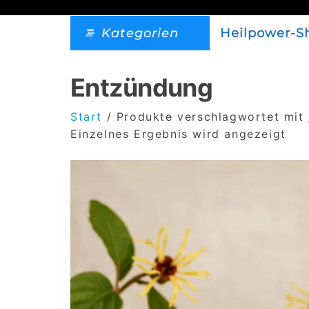
Kategorien
Heilpower-S
Entzündung
Start
/ Produkte verschlagwortet mit
Einzelnes Ergebnis wird angezeigt
Dieses
Produkt
weist
mehrere
Varianten
auf.
Die
Optionen
können