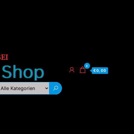
EI
0
€0,00