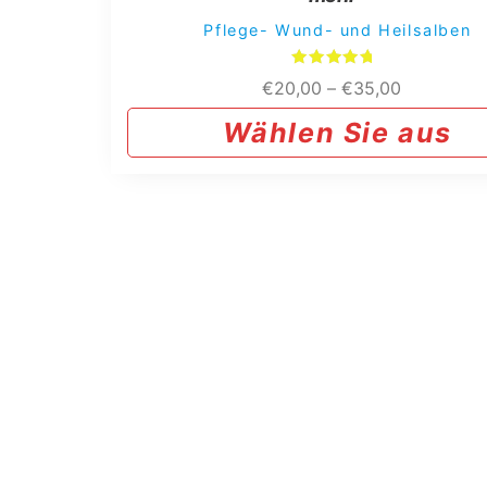
Pflege- Wund- und Heilsalben
Bewertet
Preisspann
€
20,00
–
€
35,00
mit
5.00
€20,00
von 5
Wählen Sie aus
bis
€35,00