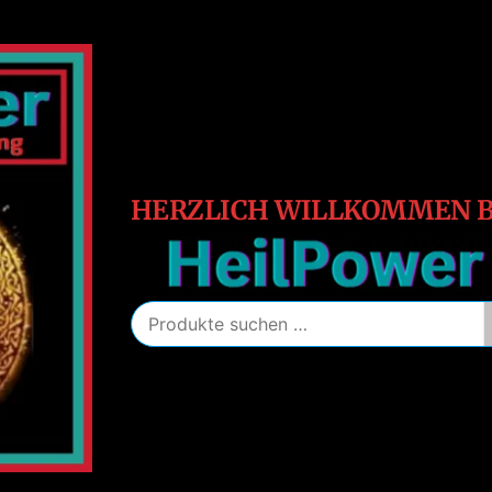
HeilPower
Energie
–
Schutz
–
Heilung
HERZLICH WILLKOMMEN B