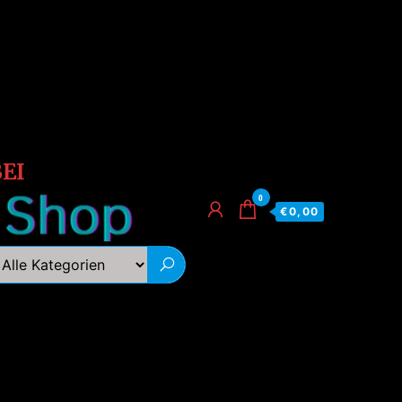
EI
0
€0,00