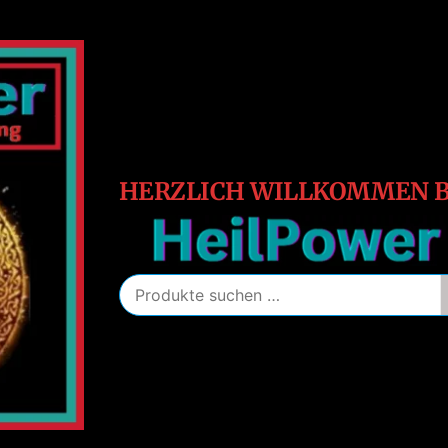
HeilPower
Energie
–
Schutz
–
Heilung
HERZLICH WILLKOMMEN B