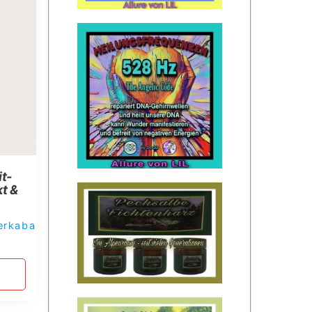
t-
kt &
erkaba