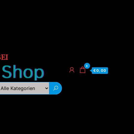
EI
0
€0,00