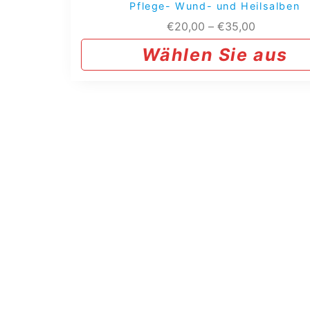
Pflege- Wund- und Heilsalben
Preisspann
€
20,00
–
€
35,00
€20,00
Wählen Sie aus
bis
€35,00