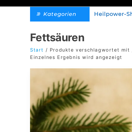
Kategorien
Heilpower-S
Fettsäuren
Start
/ Produkte verschlagwortet mit 
Einzelnes Ergebnis wird angezeigt
Dieses
Produkt
weist
mehrere
Varianten
auf.
Die
Optionen
können