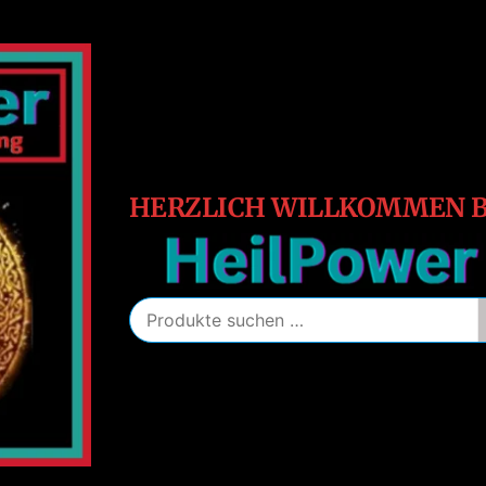
HeilPower
Energie
–
Schutz
–
Heilung
HERZLICH WILLKOMMEN B