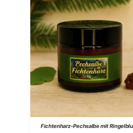
auf
der
Produktseite
gewählt
werden
Fichtenharz-Pechsalbe mit Ringelbl