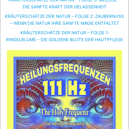
DIE SANFTE KRAFT DER GELASSENHEIT
KRÄUTERSCHÄTZE DER NATUR – FOLGE 2: ZAUBERNUSS
– WENN DIE NATUR IHRE SANFTE MAGIE ENTFALTET
KRÄUTERSCHÄTZE DER NATUR – FOLGE 1:
RINGELBLUME – DIE GOLDENE BLÜTE DER HAUTPFLEGE