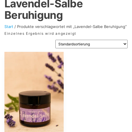
Lavendel-Salbe
Beruhigung
Start
/ Produkte verschlagwortet mit „Lavendel-Salbe Beruhigung“
Einzelnes Ergebnis wird angezeigt
Dieses
Produkt
weist
mehrere
Varianten
auf.
Die
Optionen
können
auf
der
Produktseite
gewählt
werden