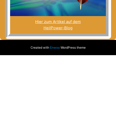
Hier zum Artikel auf dem
HeilPower-Blog
Created with
Enwoo
WordPress theme