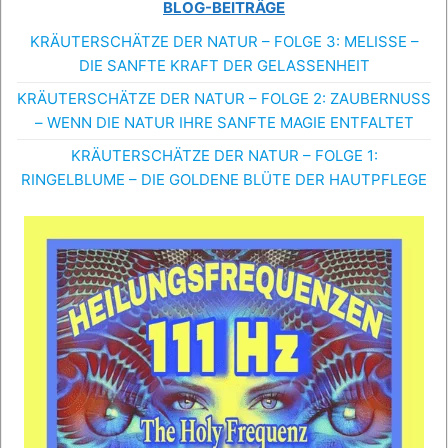
BLOG-BEITRÄGE
KRÄUTERSCHÄTZE DER NATUR – FOLGE 3: MELISSE –
DIE SANFTE KRAFT DER GELASSENHEIT
KRÄUTERSCHÄTZE DER NATUR – FOLGE 2: ZAUBERNUSS
– WENN DIE NATUR IHRE SANFTE MAGIE ENTFALTET
KRÄUTERSCHÄTZE DER NATUR – FOLGE 1:
RINGELBLUME – DIE GOLDENE BLÜTE DER HAUTPFLEGE