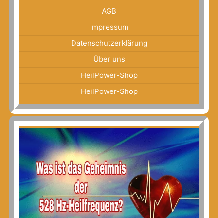
AGB
Impressum
Datenschutzerklärung
Über uns
HeilPower-Shop
HeilPower-Shop