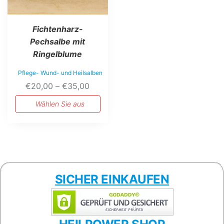
Fichtenharz-
Pechsalbe mit
Ringelblume
Pflege- Wund- und Heilsalben
Preisspanne:
€
20,00
–
€
35,00
€20,00
Wählen Sie aus
bis
€35,00
SICHER EINKAUFEN