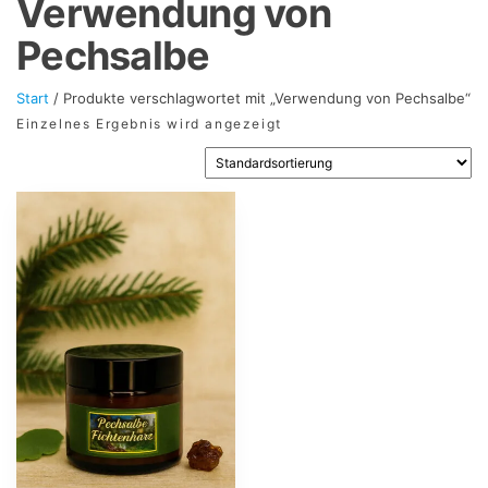
Verwendung von
Pechsalbe
Start
/ Produkte verschlagwortet mit „Verwendung von Pechsalbe“
Einzelnes Ergebnis wird angezeigt
Dieses
Produkt
weist
mehrere
Varianten
auf.
Die
Optionen
können
auf
der
Produktseite
gewählt
werden