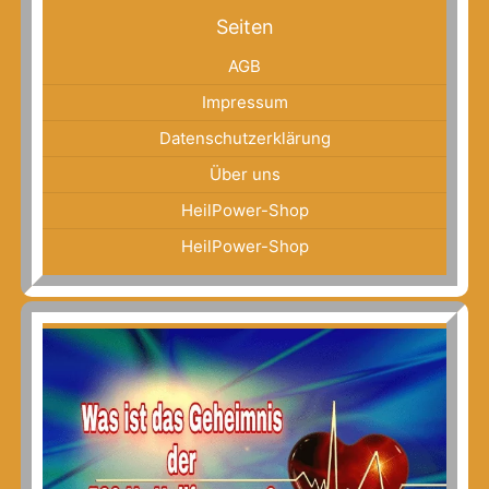
Seiten
AGB
Impressum
Datenschutzerklärung
Über uns
HeilPower-Shop
HeilPower-Shop