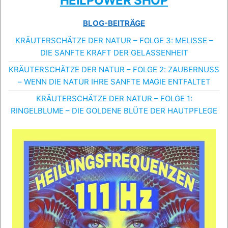
HEILPOWER SHOP
BLOG-BEITRÄGE
KRÄUTERSCHÄTZE DER NATUR – FOLGE 3: MELISSE –
DIE SANFTE KRAFT DER GELASSENHEIT
KRÄUTERSCHÄTZE DER NATUR – FOLGE 2: ZAUBERNUSS
– WENN DIE NATUR IHRE SANFTE MAGIE ENTFALTET
KRÄUTERSCHÄTZE DER NATUR – FOLGE 1:
RINGELBLUME – DIE GOLDENE BLÜTE DER HAUTPFLEGE