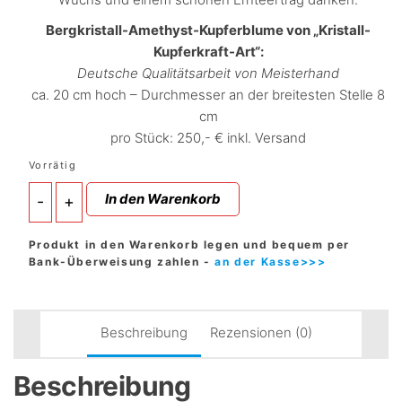
Bergkristall-Amethyst-Kupferblume von „Kristall-
Kupferkraft-Art“:
Deutsche Qualitätsarbeit von Meisterhand
ca. 20 cm hoch – Durchmesser an der breitesten Stelle 8
cm
pro Stück: 250,- € inkl. Versand
Vorrätig
Bergkristall-
In den Warenkorb
-
+
Amethyst-
Kupferblume
für
Produkt in den Warenkorb legen und bequem per
den
Bank-Überweisung zahlen -
an der Kasse>>>
Garten
(Elektrokultur)
Heilung,
Kraft,
Beschreibung
Rezensionen (0)
Pflanzenwachstum,
Erntesteigerung
Beschreibung
-
von