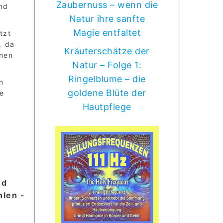
Zaubernuss – wenn die
nd
Natur ihre sanfte
Magie entfaltet
tzt
, da
Kräuterschätze der
inen
Natur – Folge 1:
Ringelblume – die
n
goldene Blüte der
ie
Hautpflege
nd
len -