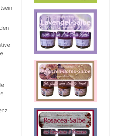
tsein
 den
tive
ie
de
ie
enz