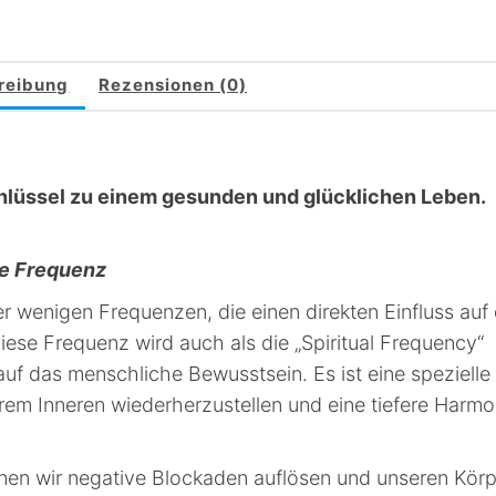
Hz
Heilfrequenz
für
reibung
Rezensionen (0)
Zellverjüngung
und
Regeneration
Menge
chlüssel zu einem gesunden und glücklichen Leben.
ge Frequenz
er wenigen Frequenzen, die einen direkten Einfluss auf
ese Frequenz wird auch als die „Spiritual Frequency“
uf das menschliche Bewusstsein. Es ist eine spezielle
em Inneren wiederherzustellen und eine tiefere Harmo
en wir negative Blockaden auflösen und unseren Körp