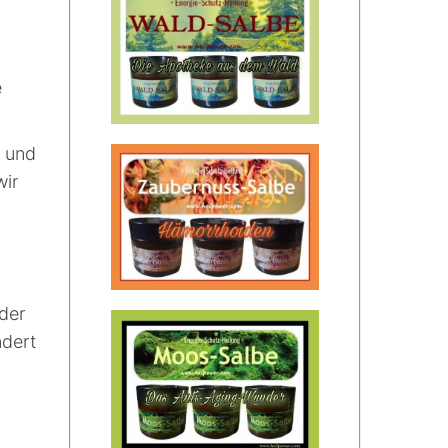
e
r und
wir
 der
ndert