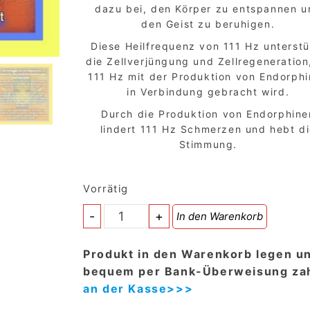
dazu bei, den Körper zu entspannen u
den Geist zu beruhigen.
Diese Heilfrequenz von 111 Hz unterstü
die Zellverjüngung und Zellregeneration
111 Hz mit der Produktion von Endorph
in Verbindung gebracht wird.
Durch die Produktion von Endorphine
lindert 111 Hz Schmerzen und hebt d
Stimmung.
Vorrätig
CD
-
+
In den Warenkorb
-
Die
Produkt in den Warenkorb legen u
Frequenz
bequem per Bank-Überweisung zah
von
an der Kasse>>>
111