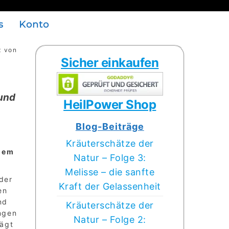
s
Konto
z von
Sicher einkaufen
 und
HeilPower Shop
Blog-Beiträge
Kräuterschätze der
inem
Natur – Folge 3:
Melisse – die sanfte
der
Kraft der Gelassenheit
en
nd
Kräuterschätze der
ngen
Natur – Folge 2:
rägt