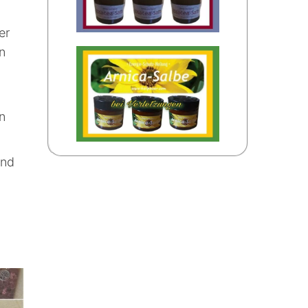
er
n
n
und