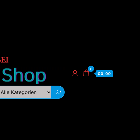
EI
0
€0,00