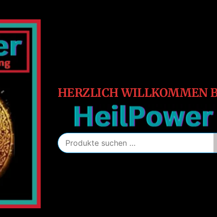
HeilPower
Energie
–
Schutz
–
Heilung
HERZLICH WILLKOMMEN B