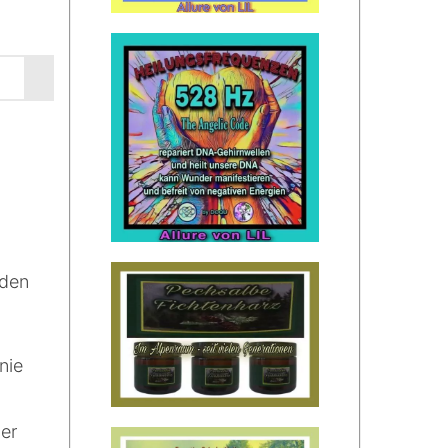
 den
nie
er