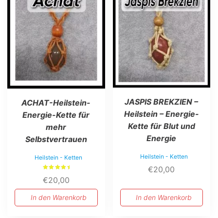
JASPIS BREKZIEN –
ACHAT-Heilstein-
Heilstein – Energie-
Energie-Kette für
Kette für Blut und
mehr
Energie
Selbstvertrauen
Heilstein - Ketten
Heilstein - Ketten
€
20,00
Bewertet
€
20,00
mit
5.00
von 5
In den Warenkorb
In den Warenkorb