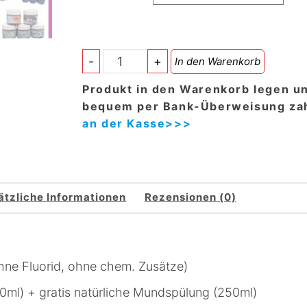
Natürliche
-
+
In den Warenkorb
Zahnpflege
Produkt in den Warenkorb legen u
-
bequem per Bank-Überweisung zah
ohne
an der Kasse>>>
Fluorid,
ohne
chem.
Zusätze
Menge
ätzliche Informationen
Rezensionen (0)
hne Fluorid, ohne chem. Zusätze)
0ml) + gratis natürliche Mundspülung (250ml)