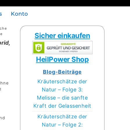
s
Konto
iche
Sicher einkaufen
ze
rid,
eisspanne:
HeilPower Shop
5,00
Blog-Beiträge
s
Kräuterschätze der
5,00
ohne
Natur – Folge 3:
!
Melisse – die sanfte
Kraft der Gelassenheit
Kräuterschätze der
and
Natur – Folge 2:
: