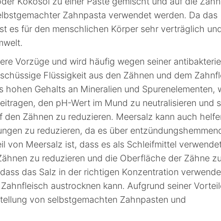
 oder Kokosöl zu einer Paste gemischt und auf die Zäh
 selbstgemachter Zahnpasta verwendet werden. Da das
ist es für den menschlichen Körper sehr verträglich un
mwelt.
re Vorzüge und wird häufig wegen seiner antibakterie
rschüssige Flüssigkeit aus den Zähnen und dem Zahnfl
es hohen Gehalts an Mineralien und Spurenelementen, 
itragen, den pH-Wert im Mund zu neutralisieren und 
 den Zähnen zu reduzieren. Meersalz kann auch helfe
dungen zu reduzieren, da es über entzündungshemmen
il von Meersalz ist, dass es als Schleifmittel verwende
ähnen zu reduzieren und die Oberfläche der Zähne z
, dass das Salz in der richtigen Konzentration verwende
Zahnfleisch austrocknen kann. Aufgrund seiner Vorteile
rstellung von selbstgemachten Zahnpasten und