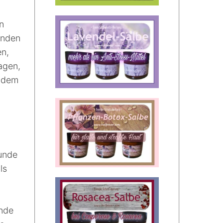
n
enden
en,
agen,
indem
kunde
ls
unde