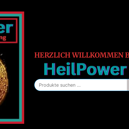
HeilPower
Energie
–
Schutz
–
Heilung
HERZLICH WILLKOMMEN B