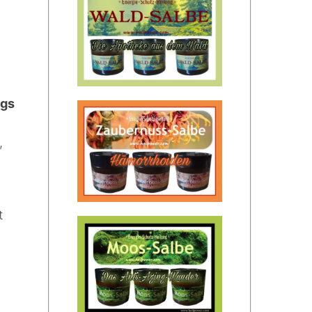
ngs
,
t