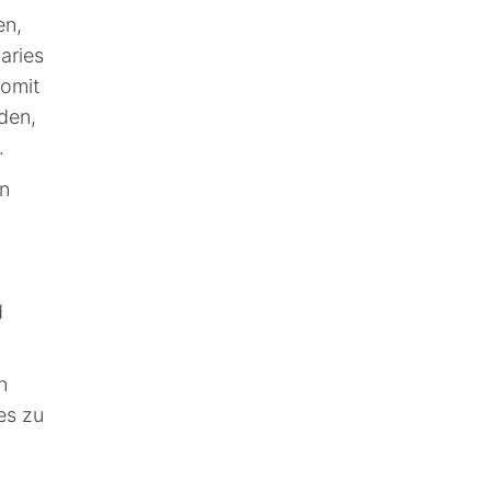
en,
aries
somit
den,
.
on
d
n
es zu