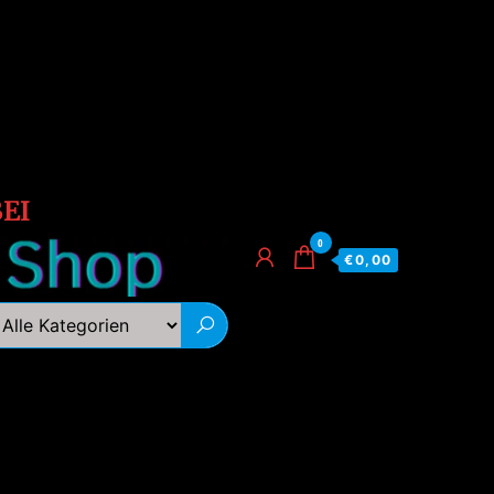
EI
0
€0,00