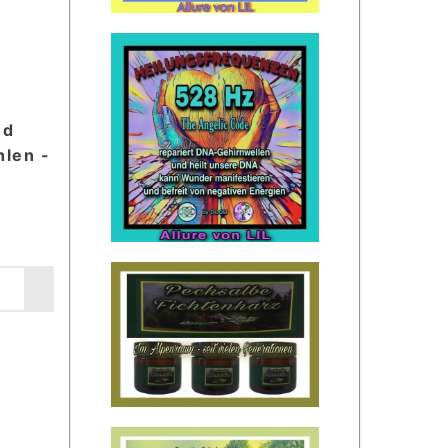
nd
len -