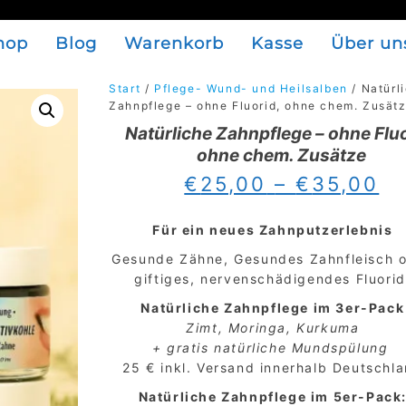
hop
Blog
Warenkorb
Kasse
Über un
Start
/
Pflege- Wund- und Heilsalben
/ Natürl
Zahnpflege – ohne Fluorid, ohne chem. Zusät
Natürliche Zahnpflege – ohne Fluo
ohne chem. Zusätze
Pr
€
25,00
–
€
35,00
€2
bi
Für ein neues Zahnputzerlebnis
€3
Gesunde Zähne, Gesundes Zahnfleisch 
giftiges, nervenschädigendes Fluorid
Natürliche Zahnpflege im 3er-Pack
Zimt, Moringa, Kurkuma
+ gratis natürliche Mundspülung
25 € inkl. Versand innerhalb Deutschl
Natürliche Zahnpflege im 5er-Pack