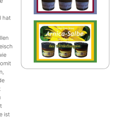
ne
d hat
llen
eisch
wie
somit
n,
de
t
u
t
 ist