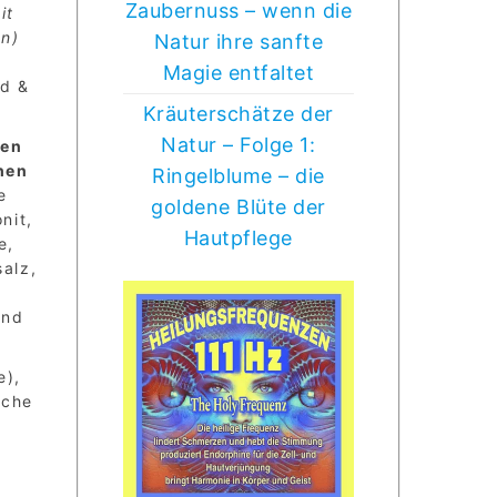
Zaubernuss – wenn die
it
en)
Natur ihre sanfte
Magie entfaltet
nd &
Kräuterschätze der
Natur – Folge 1:
den
chen
Ringelblume – die
e
goldene Blüte der
nit,
Hautpflege
e,
alz,
,
und
e),
sche