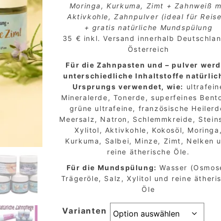
Moringa, Kurkuma, Zimt + Zahnweiß m
Aktivkohle, Zahnpulver (ideal für Reis
+ gratis natürliche Mundspülung
35 € inkl. Versand innerhalb Deutschla
Österreich
Für die Zahnpasten und – pulver wer
unterschiedliche Inhaltstoffe natürli
Ursprungs verwendet, wie:
ultrafein
Mineralerde, Tonerde, superfeines Bento
grüne ultrafeine, französische Heilerd
Meersalz, Natron, Schlemmkreide, Steins
Xylitol, Aktivkohle, Kokosöl, Moringa
Kurkuma, Salbei, Minze, Zimt, Nelken 
reine ätherische Öle.
Für die Mundspülung:
Wasser (Osmos
Trägeröle, Salz, Xylitol und reine ätheri
Öle
Varianten