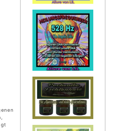
genen
,
ngt