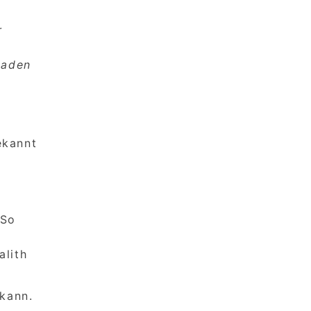
r
d
laden
ekannt
 So
alith
 kann.