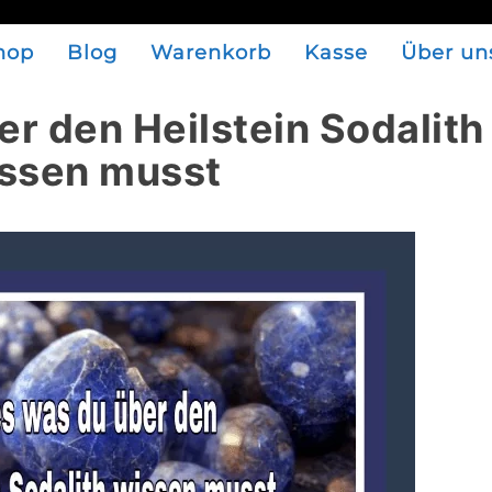
hop
Blog
Warenkorb
Kasse
Über un
er den Heilstein Sodalith
ssen musst