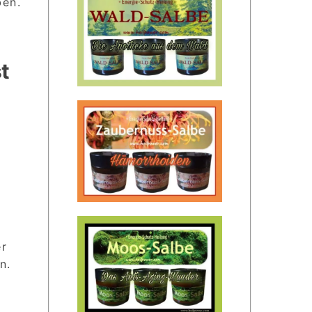
ben.
t
er
n.