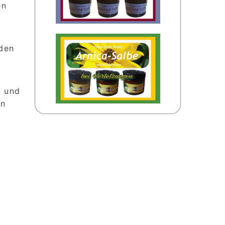
en
nden
k und
in