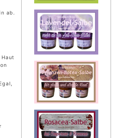
in ab.
r Haut
von
Egal,
r