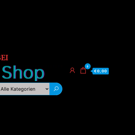
EI
0
€0,00