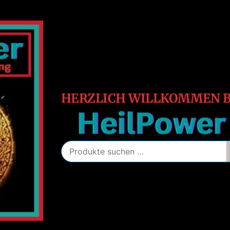
HeilPower
Energie
–
Schutz
–
Heilung
HERZLICH WILLKOMMEN B