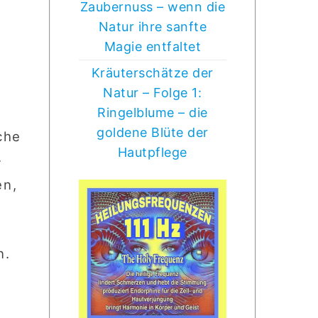
Zaubernuss – wenn die
Natur ihre sanfte
Magie entfaltet
Kräuterschätze der
Natur – Folge 1:
Ringelblume – die
goldene Blüte der
che
Hautpflege
.
en,
s
n.