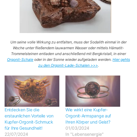
Um seine volle Wirkung zu entfalten, muss der Sodalith einmal in der
Woche unter fließendem lauwarmen Wasser oder mittels Hämatit-
Trommelsteinen entladen und anschließend mit Bergkristall, in einer
Orgonit-Schale
oder in der Sonne wieder aufgeladen werden.
Hier gehts
zu den Orgonit-Lade-Schalen >>>
.
Entdecken Sie die
Wie wirkt eine Kupfer-
erstaunlichen Vorteile von
Orgonit-Armspange auf
Kupfer-Orgonit-Schmuck
Ihren Körper und Geist?
für Ihre Gesundheit!
01/03/2024
22/07/2024
In "Lebensenergie"