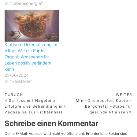
In "Lebensenergie"
Kraftvolle Unterstützung im
Alltag: Wie die Kupfer-
Orgonit-Armspange Ihr
Leben positiv verändern
kann
25/06/2024
In "Heilsteine"
Beitragsnavigation
Vorheriger
Nä
ZURÜCK
WEITER
Beitrag
Be
Schluss mit Nagelpilz:
Mini-Chembuster: Kupfer-
Erfolgreiche Behandlung mit
Bergkristall-Stäbe für
Pechsalbe aus Fichtenharz
gesunde Pflanzen
Schreibe einen Kommentar
Deine E-Mail-Adresse wird nicht veröffentlicht.
Erforderliche Felder sind