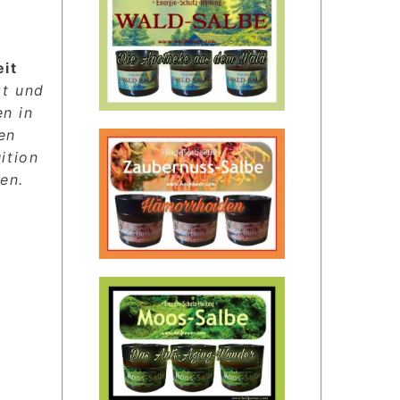
eit
zt und
en in
en
ition
en.