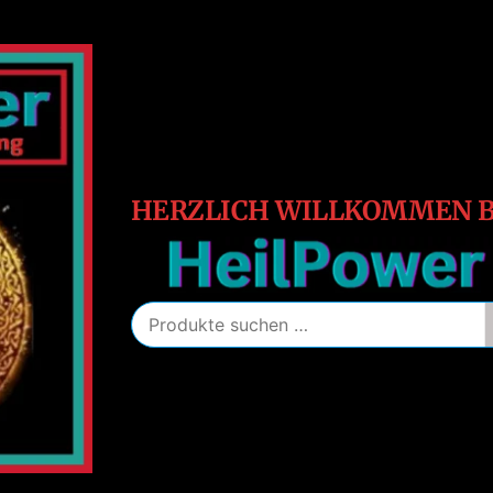
HeilPower
Energie
–
Schutz
–
Heilung
HERZLICH WILLKOMMEN B