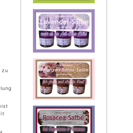
 zu
llung
ist
it
u