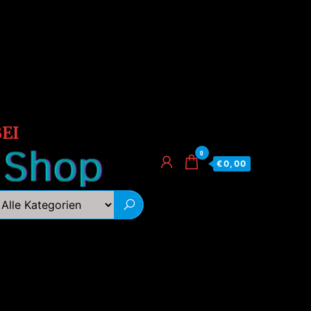
EI
0
€0,00