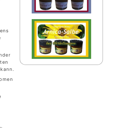
bens
e
ünder
sten
 kann.
tomen
e