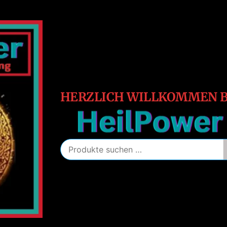
HeilPower
Energie
–
Schutz
–
Heilung
HERZLICH WILLKOMMEN B