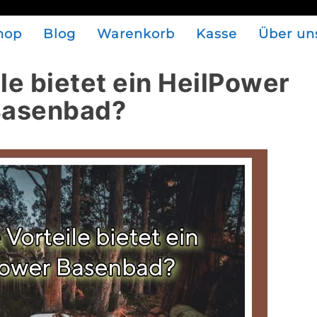
hop
Blog
Warenkorb
Kasse
Über un
le bietet ein HeilPower
asenbad?