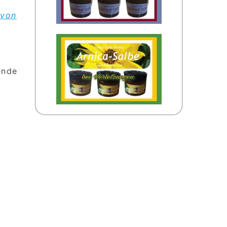
 von
ende