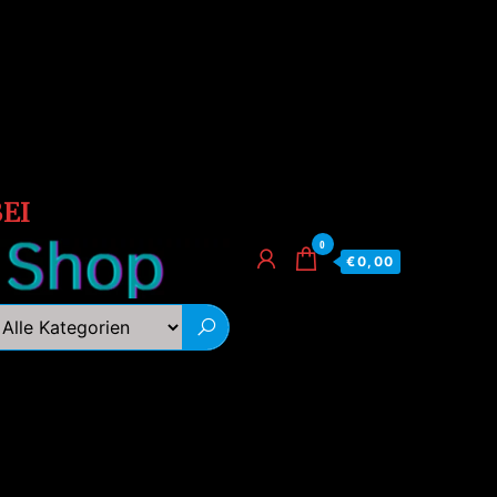
EI
0
€0,00