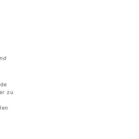
und
nde
er zu
len