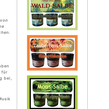
 von
ne
chen.
haben
 für
g bei,
Musik