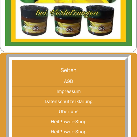
Seiten
AGB
Impressum
Datenschutzerklärung
Über uns
HeilPower-Shop
HeilPower-Shop