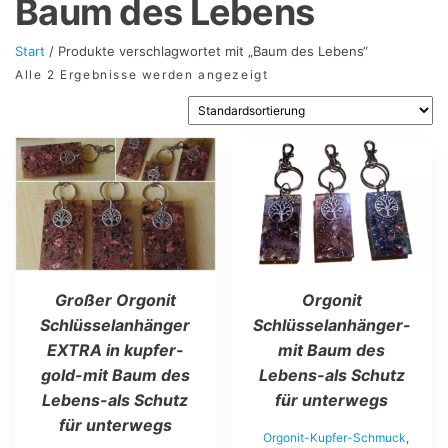
Baum des Lebens
Start
/ Produkte verschlagwortet mit „Baum des Lebens“
Alle 2 Ergebnisse werden angezeigt
Dieses
Produkt
weist
mehrere
Varianten
auf.
Die
Optionen
Orgonit
Großer Orgonit
können
auf
Schlüsselanhänger-
Schlüsselanhänger
der
mit Baum des
EXTRA in kupfer-
Produktseite
Lebens-als Schutz
gold-mit Baum des
gewählt
werden
für unterwegs
Lebens-als Schutz
für unterwegs
Orgonit-Kupfer-Schmuck
,