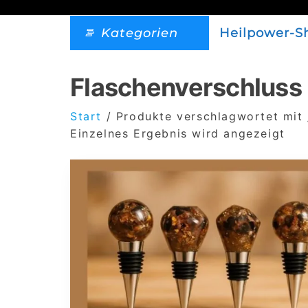
Kategorien
Heilpower-S
Flaschenverschluss
Start
/ Produkte verschlagwortet mit 
Einzelnes Ergebnis wird angezeigt
Dieses
Produkt
weist
mehrere
Varianten
auf.
Die
Optionen
können