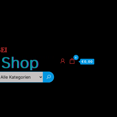
EI
0
€0,00