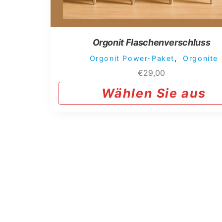
auf
der
Produktseite
Orgonit Flaschenverschluss
gewählt
,
Orgonit Power-Paket
Orgonite
werden
€
29,00
Wählen Sie aus