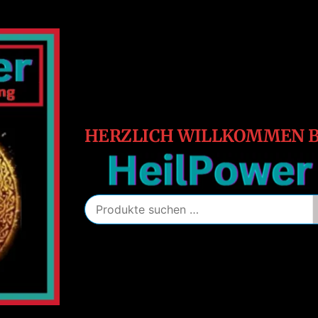
HeilPower
Energie
–
Schutz
–
Heilung
HERZLICH WILLKOMMEN B