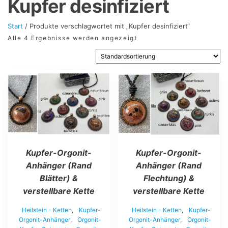
Kupfer desinfiziert
Start
/ Produkte verschlagwortet mit „Kupfer desinfiziert“
Alle 4 Ergebnisse werden angezeigt
Dieses
Dieses
Produkt
Produkt
weist
weist
mehrere
mehrere
Varianten
Varianten
auf.
auf.
Die
Die
Optionen
Optionen
Kupfer-Orgonit-
Kupfer-Orgonit-
können
können
auf
auf
Anhänger (Rand
Anhänger (Rand
der
der
Blätter) &
Flechtung) &
Produktseite
Produktseite
verstellbare Kette
verstellbare Kette
gewählt
gewählt
werden
werden
Heilstein - Ketten
,
Kupfer-
Heilstein - Ketten
,
Kupfer-
Orgonit-Anhänger
,
Orgonit-
Orgonit-Anhänger
,
Orgonit-