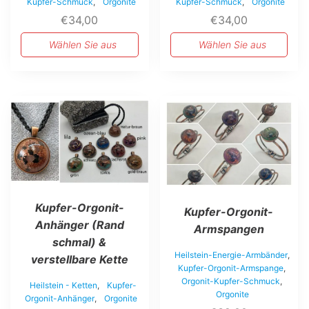
Kupfer-Schmuck
,
Orgonite
Kupfer-Schmuck
,
Orgonite
€
34,00
€
34,00
Wählen Sie aus
Wählen Sie aus
Dieses
Dieses
Produkt
Produkt
weist
weist
mehrere
mehrere
Varianten
Varianten
auf.
auf.
Die
Die
Optionen
Optionen
Kupfer-Orgonit-
können
können
Kupfer-Orgonit-
auf
auf
Anhänger (Rand
Armspangen
der
der
schmal) &
Produktseite
Produktseite
Heilstein-Energie-Armbänder
,
verstellbare Kette
gewählt
gewählt
Kupfer-Orgonit-Armspange
,
werden
werden
Orgonit-Kupfer-Schmuck
,
Heilstein - Ketten
,
Kupfer-
Orgonite
Orgonit-Anhänger
,
Orgonite