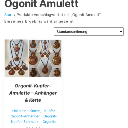
Ogonit Amulett
Start
/ Produkte verschlagwortet mit „Ogonit Amulett“
Einzelnes Ergebnis wird angezeigt
Dieses
Produkt
weist
mehrere
Varianten
auf.
Die
Optionen
Orgonit-Kupfer-
können
auf
Amulette – Anhänger
der
& Kette
Produktseite
gewählt
Heilstein - Ketten
,
Kupfer-
werden
Orgonit-Anhänger
,
Orgonit-
Kupfer-Schmuck
,
Orgonite