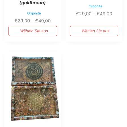
werden
werden
(goldbraun)
Orgonite
Preiss
€
29,00
–
€
49,00
Orgonite
Preisspanne:
€29,0
€
29,00
–
€
49,00
€29,00
bis
Wählen Sie aus
Wählen Sie aus
bis
€49,0
€49,00
Dieses
Produkt
weist
mehrere
Varianten
auf.
Die
Optionen
können
auf
der
Produktseite
gewählt
werden