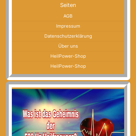
Seiten
AGB
Impressum
Datenschutzerklärung
Über uns
HeilPower-Shop
HeilPower-Shop