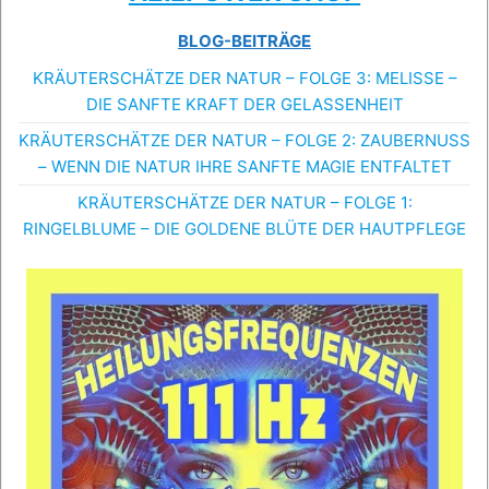
BLOG-BEITRÄGE
KRÄUTERSCHÄTZE DER NATUR – FOLGE 3: MELISSE –
DIE SANFTE KRAFT DER GELASSENHEIT
KRÄUTERSCHÄTZE DER NATUR – FOLGE 2: ZAUBERNUSS
– WENN DIE NATUR IHRE SANFTE MAGIE ENTFALTET
KRÄUTERSCHÄTZE DER NATUR – FOLGE 1:
RINGELBLUME – DIE GOLDENE BLÜTE DER HAUTPFLEGE