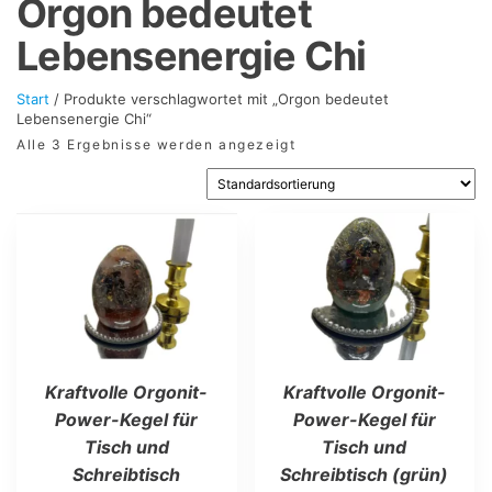
Orgon bedeutet
Lebensenergie Chi
Start
/ Produkte verschlagwortet mit „Orgon bedeutet
Lebensenergie Chi“
Alle 3 Ergebnisse werden angezeigt
Dieses
Dieses
Produkt
Produkt
weist
weist
mehrere
mehrere
Varianten
Varianten
auf.
auf.
Die
Die
Optionen
Optionen
Kraftvolle Orgonit-
können
können
Kraftvolle Orgonit-
auf
auf
Power-Kegel für
Power-Kegel für
der
der
Tisch und
Tisch und
Produktseite
Produktseite
Schreibtisch
Schreibtisch (grün)
gewählt
gewählt