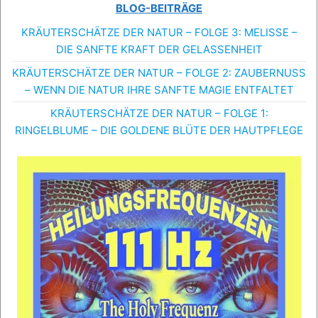
BLOG-BEITRÄGE
KRÄUTERSCHÄTZE DER NATUR – FOLGE 3: MELISSE –
DIE SANFTE KRAFT DER GELASSENHEIT
KRÄUTERSCHÄTZE DER NATUR – FOLGE 2: ZAUBERNUSS
– WENN DIE NATUR IHRE SANFTE MAGIE ENTFALTET
KRÄUTERSCHÄTZE DER NATUR – FOLGE 1:
RINGELBLUME – DIE GOLDENE BLÜTE DER HAUTPFLEGE