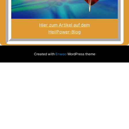
Hier zum Artikel auf dem
HeilPower-Blog
Created with
Enwoo
WordPress theme