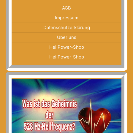
AGB
Impressum
Datenschutzerklärung
Über uns
HeilPower-Shop
HeilPower-Shop