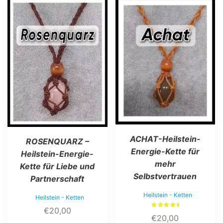
ACHAT-Heilstein-
ROSENQUARZ –
Energie-Kette für
Heilstein-Energie-
mehr
Kette für Liebe und
Selbstvertrauen
Partnerschaft
Heilstein - Ketten
Heilstein - Ketten
€
20,00
Bewertet
€
20,00
mit
5.00