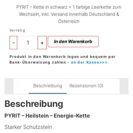
PYRIT – Kette in schwarz + 1 farbige Leerkette zum
Wechseln, inkl. Versand innerhalb Deutschland &
Österreich
Vorrätig
PYRIT
In den Warenkorb
-
+
-
Heilstein
-
Produkt in den Warenkorb legen und bequem per
Energie-
Bank-Überweisung zahlen -
an der Kasse>>>
Kette
starker
Schutzstein
-
Beschreibung
Rezensionen (0)
für
Gesundheit
Beschreibung
und
Wohlbefinden
Menge
PYRIT – Heilstein – Energie-Kette
Starker Schutzstein