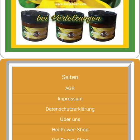
Seiten
AGB
Impressum
Datenschutzerklärung
Über uns
HeilPower-Shop
HeilPower-Shop