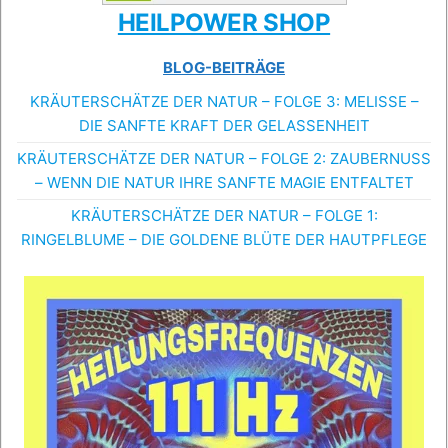
HEILPOWER SHOP
BLOG-BEITRÄGE
KRÄUTERSCHÄTZE DER NATUR – FOLGE 3: MELISSE –
DIE SANFTE KRAFT DER GELASSENHEIT
KRÄUTERSCHÄTZE DER NATUR – FOLGE 2: ZAUBERNUSS
– WENN DIE NATUR IHRE SANFTE MAGIE ENTFALTET
KRÄUTERSCHÄTZE DER NATUR – FOLGE 1:
RINGELBLUME – DIE GOLDENE BLÜTE DER HAUTPFLEGE