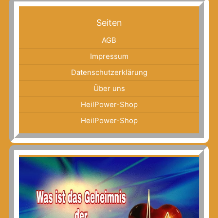
Seiten
AGB
Impressum
Datenschutzerklärung
Über uns
HeilPower-Shop
HeilPower-Shop