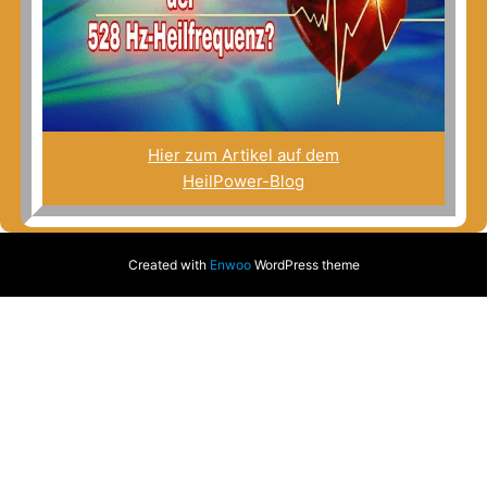
Hier zum Artikel auf dem
HeilPower-Blog
Created with
Enwoo
WordPress theme