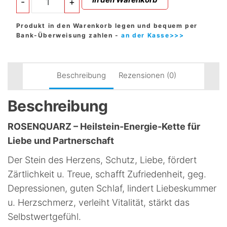
-
+
-
Heilstein-
Energie-
Produkt in den Warenkorb legen und bequem per
Kette
Bank-Überweisung zahlen -
an der Kasse>>>
für
Liebe
und
Partnerschaft
Beschreibung
Rezensionen (0)
Menge
Beschreibung
ROSENQUARZ – Heilstein-Energie-Kette für
Liebe und Partnerschaft
Der Stein des Herzens, Schutz, Liebe, fördert
Zärtlichkeit u. Treue, schafft Zufriedenheit, geg.
Depressionen, guten Schlaf, lindert Liebeskummer
u. Herzschmerz, verleiht Vitalität, stärkt das
Selbstwertgefühl.