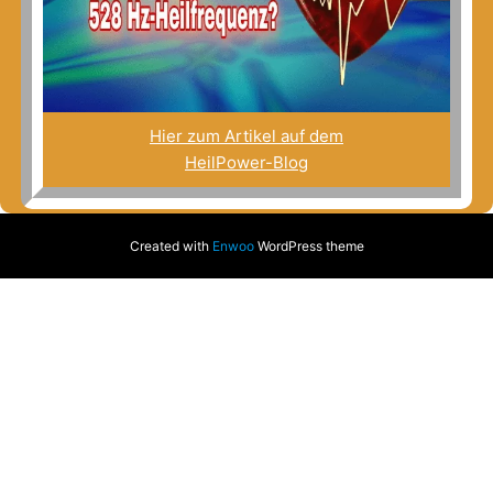
Hier zum Artikel auf dem
HeilPower-Blog
Created with
Enwoo
WordPress theme