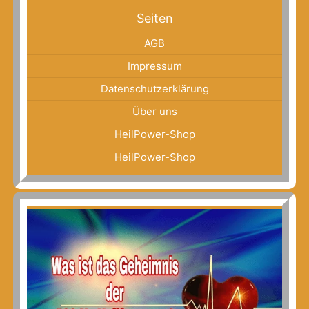
Seiten
AGB
Impressum
Datenschutzerklärung
Über uns
HeilPower-Shop
HeilPower-Shop