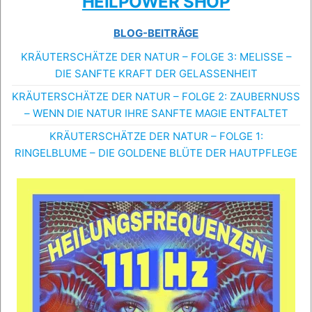
HEILPOWER SHOP
BLOG-BEITRÄGE
KRÄUTERSCHÄTZE DER NATUR – FOLGE 3: MELISSE –
DIE SANFTE KRAFT DER GELASSENHEIT
KRÄUTERSCHÄTZE DER NATUR – FOLGE 2: ZAUBERNUSS
– WENN DIE NATUR IHRE SANFTE MAGIE ENTFALTET
KRÄUTERSCHÄTZE DER NATUR – FOLGE 1:
RINGELBLUME – DIE GOLDENE BLÜTE DER HAUTPFLEGE