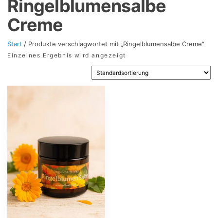
Ringelblumensalbe
Creme
Start
/ Produkte verschlagwortet mit „Ringelblumensalbe Creme“
Einzelnes Ergebnis wird angezeigt
Dieses
Produkt
weist
mehrere
Varianten
auf.
Die
Optionen
können
auf
der
Produktseite
gewählt
werden