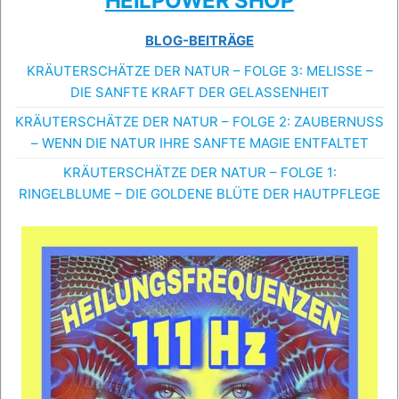
HEILPOWER SHOP
BLOG-BEITRÄGE
KRÄUTERSCHÄTZE DER NATUR – FOLGE 3: MELISSE –
DIE SANFTE KRAFT DER GELASSENHEIT
KRÄUTERSCHÄTZE DER NATUR – FOLGE 2: ZAUBERNUSS
– WENN DIE NATUR IHRE SANFTE MAGIE ENTFALTET
KRÄUTERSCHÄTZE DER NATUR – FOLGE 1:
RINGELBLUME – DIE GOLDENE BLÜTE DER HAUTPFLEGE