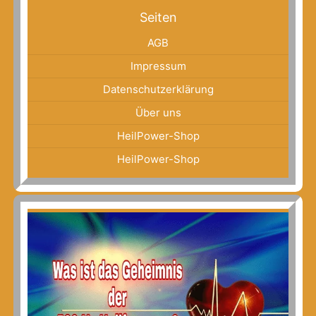
Seiten
AGB
Impressum
Datenschutzerklärung
Über uns
HeilPower-Shop
HeilPower-Shop