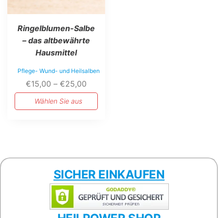
Ringelblumen-Salbe
– das altbewährte
Hausmittel
Pflege- Wund- und Heilsalben
Preisspanne:
€
15,00
–
€
25,00
€15,00
Wählen Sie aus
bis
€25,00
SICHER EINKAUFEN