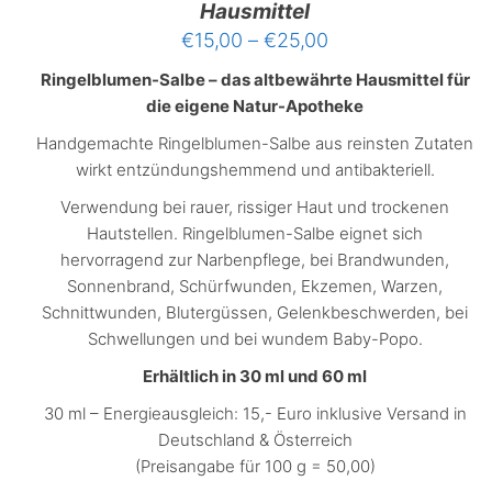
Hausmittel
Preisspanne:
€
15,00
–
€
25,00
€15,00
Ringelblumen-Salbe – das altbewährte Hausmittel für
bis
die eigene Natur-Apotheke
€25,00
Handgemachte Ringelblumen-Salbe aus reinsten Zutaten
wirkt entzündungshemmend und antibakteriell.
Verwendung bei rauer, rissiger Haut und trockenen
Hautstellen. Ringelblumen-Salbe eignet sich
hervorragend zur Narbenpflege, bei Brandwunden,
Sonnenbrand, Schürfwunden, Ekzemen, Warzen,
Schnittwunden, Blutergüssen, Gelenkbeschwerden, bei
Schwellungen und bei wundem Baby-Popo.
Erhältlich in 30 ml und 60 ml
30 ml – Energieausgleich: 15,- Euro inklusive Versand in
Deutschland & Österreich
(Preisangabe für 100 g = 50,00)