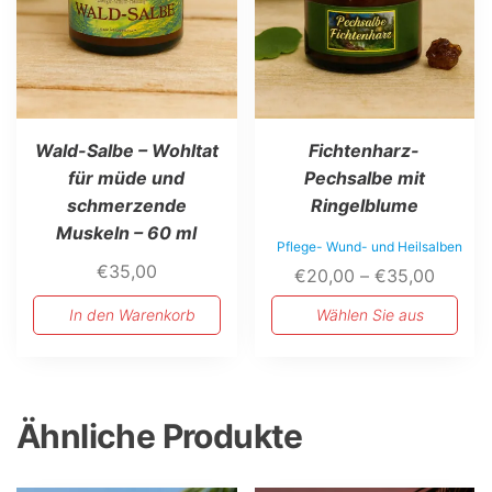
der
Produktseite
gewählt
werden
Wald-Salbe – Wohltat
Fichtenharz-
für müde und
Pechsalbe mit
schmerzende
Ringelblume
Muskeln – 60 ml
Pflege- Wund- und Heilsalben
€
35,00
Preiss
€
20,00
–
€
35,00
€20,0
In den Warenkorb
Wählen Sie aus
bis
€35,0
Ähnliche Produkte