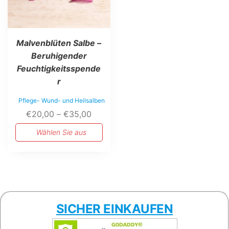
werden
Malvenblüten Salbe –
Beruhigender
Feuchtigkeitsspende
r
Pflege- Wund- und Heilsalben
Preisspanne:
€
20,00
–
€
35,00
€20,00
Wählen Sie aus
bis
€35,00
SICHER EINKAUFEN