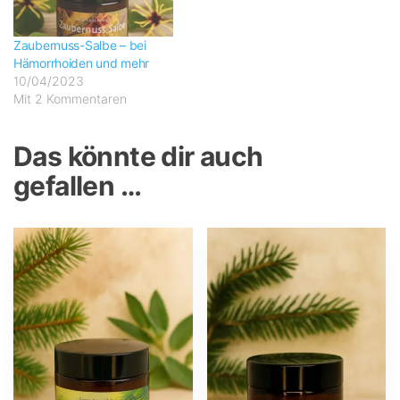
Zaubernuss-Salbe – bei
Hämorrhoiden und mehr
10/04/2023
Mit 2 Kommentaren
Das könnte dir auch
gefallen …
Dieses
Produkt
weist
mehrere
Varianten
auf.
Die
Optionen
können
auf