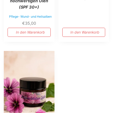
hochwertigen Ölen
(SPF 30+)
Pflege- Wund- und Heilsalben
€
35,00
In den Warenkorb
In den Warenkorb
Dieses
Produkt
weist
mehrere
Varianten
auf.
Die
Optionen
können
auf
der
Produktseite
gewählt