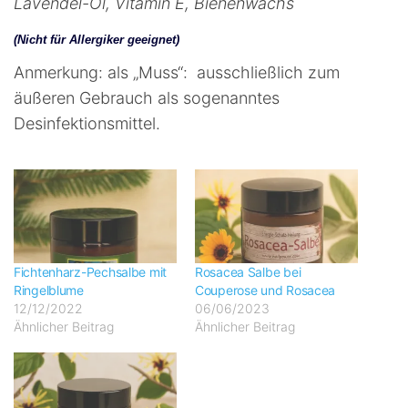
Lavendel-Öl, Vitamin E, Bienenwachs
(Nicht für Allergiker geeignet)
Anmerkung: als „Muss“: ausschließlich zum
äußeren Gebrauch als sogenanntes
Desinfektionsmittel.
Fichtenharz-Pechsalbe mit
Rosacea Salbe bei
Ringelblume
Couperose und Rosacea
12/12/2022
06/06/2023
Ähnlicher Beitrag
Ähnlicher Beitrag