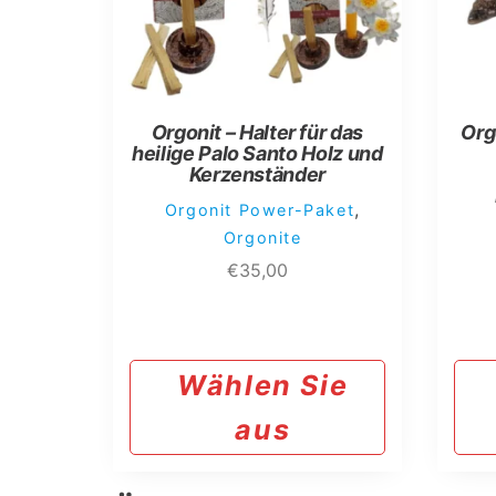
mehrere
Varianten
auf.
Die
Optionen
Orgonit – Halter für das
Org
können
heilige Palo Santo Holz und
auf
Kerzenständer
der
,
Orgonit Power-Paket
Produktseite
Orgonite
gewählt
€
35,00
werden
Wählen Sie
aus