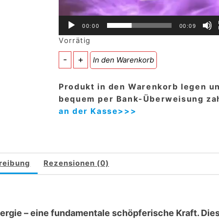
00:00
00:09
Vorrätig
Orgon-
-
+
In den Warenkorb
Kupfer-
Merkaba
Produkt in den Warenkorb legen u
(gross
bequem per Bank-Überweisung zah
(33cmx43cm)
an der Kasse>>>
mit
Schungit-
Kugel
und
reibung
Rezensionen (0)
Bergkristall
)
mit
großer
rgie – eine fundamentale schöpferische Kraft. Die
Rosenquarz-