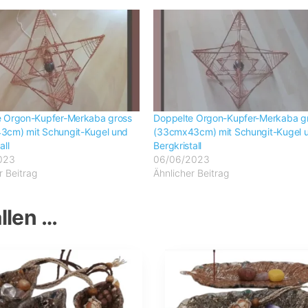
e Orgon-Kupfer-Merkaba gross
Doppelte Orgon-Kupfer-Merkaba g
3cm) mit Schungit-Kugel und
(33cmx43cm) mit Schungit-Kugel 
all
Bergkristall
023
06/06/2023
r Beitrag
Ähnlicher Beitrag
llen …