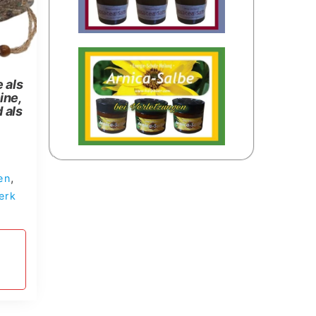
 als
ine,
 als
,
en
erk
b