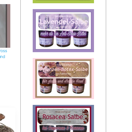
ross
und