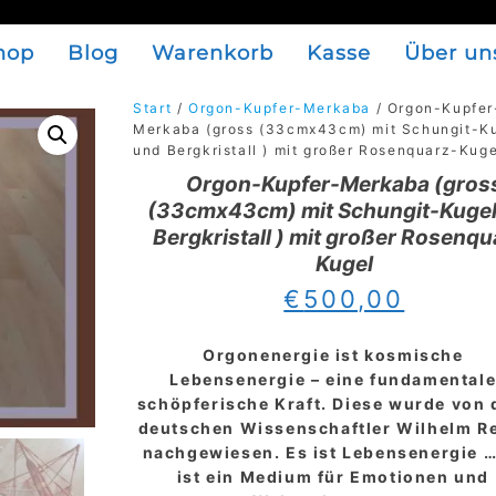
hop
Blog
Warenkorb
Kasse
Über un
Start
/
Orgon-Kupfer-Merkaba
/ Orgon-Kupfer
Merkaba (gross (33cmx43cm) mit Schungit-K
und Bergkristall ) mit großer Rosenquarz-Kuge
Orgon-Kupfer-Merkaba (gros
(33cmx43cm) mit Schungit-Kugel
Bergkristall ) mit großer Rosenqu
Kugel
€
500,00
Orgonenergie ist kosmische
Lebensenergie – eine fundamental
schöpferische Kraft. Diese wurde von
deutschen Wissenschaftler Wilhelm R
nachgewiesen.
Es ist Lebensenergie …
ist ein Medium für Emotionen und