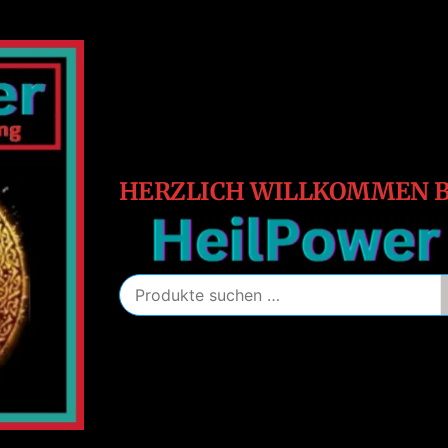
HeilPower
Energie
–
Schutz
–
Heilung
HERZLICH WILLKOMMEN B