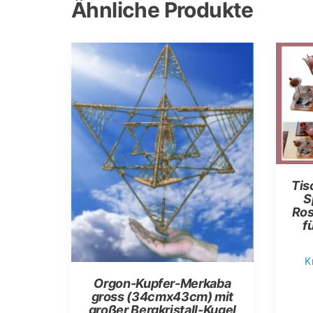
Ähnliche Produkte
Tis
S
Ros
f
K
Orgon-Kupfer-Merkaba
gross (34cmx43cm) mit
großer Bergkristall-Kugel