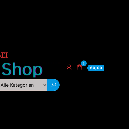
EI
0
€0,00