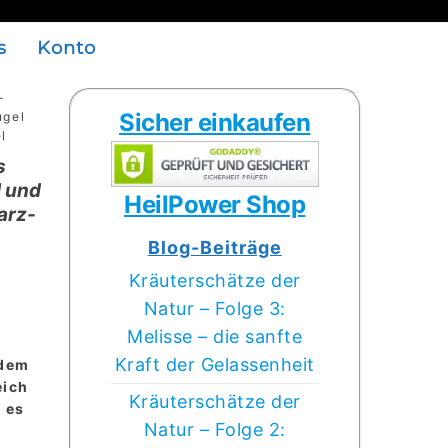
s
Konto
-
Sicher einkaufen
ugel
l
s
 und
HeilPower Shop
arz-
Blog-Beiträge
Kräuterschätze der
Natur – Folge 3:
Melisse – die sanfte
e
Kraft der Gelassenheit
 dem
eich
Kräuterschätze der
 es
Natur – Folge 2: