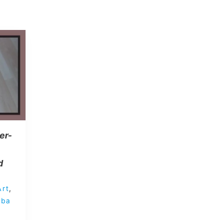
er-
d
,
Art
aba