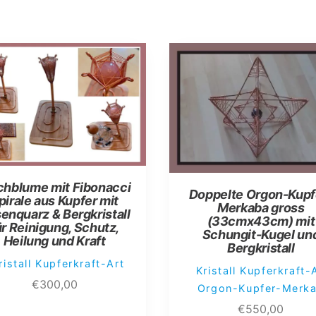
chblume mit Fibonacci
Doppelte Orgon-Kupf
pirale aus Kupfer mit
Merkaba gross
enquarz & Bergkristall
(33cmx43cm) mit
ür Reinigung, Schutz,
Schungit-Kugel un
Heilung und Kraft
Bergkristall
ristall Kupferkraft-Art
Kristall Kupferkraft-
€
300,00
Orgon-Kupfer-Merk
€
550,00