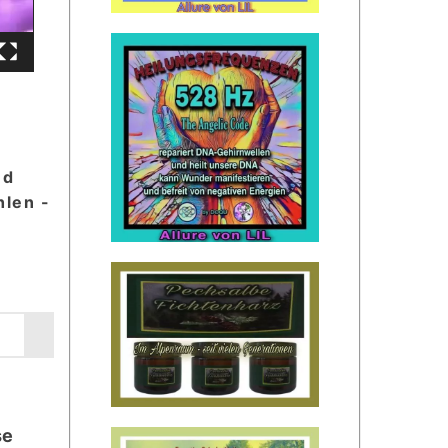
nd
len -
se