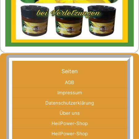
Seiten
AGB
Impressum
Datenschutzerklärung
Über uns
HeilPower-Shop
HeilPower-Shop