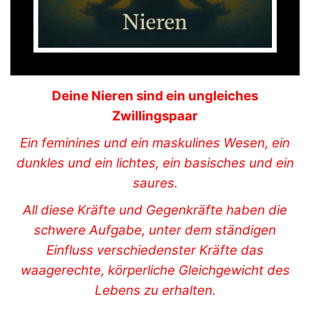
Deine Nieren sind ein ungleiches
Zwillingspaar
Ein feminines und ein maskulines Wesen, ein
dunkles und ein lichtes, ein basisches und ein
saures.
All diese Kräfte und Gegenkräfte haben die
schwere Aufgabe, unter dem ständigen
Einfluss verschiedenster Kräfte das
waagerechte, körperliche Gleichgewicht des
Lebens zu erhalten.