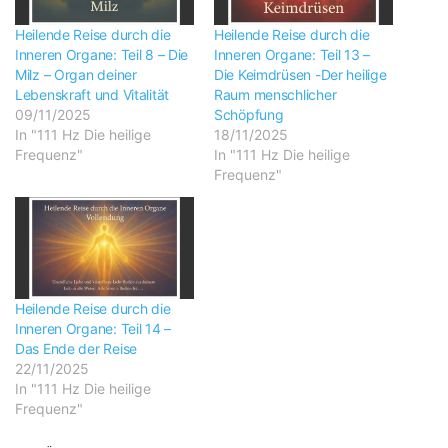
Heilende Reise durch die
Heilende Reise durch die
Inneren Organe: Teil 8 – Die
Inneren Organe: Teil 13 –
Milz – Organ deiner
Die Keimdrüsen -Der heilige
Lebenskraft und Vitalität
Raum menschlicher
09/11/2025
Schöpfung
In "111 Hz Die heilige
18/11/2025
Frequenz"
In "111 Hz Die heilige
Frequenz"
Heilende Reise durch die
Inneren Organe: Teil 14 –
Das Ende der Reise
22/11/2025
In "111 Hz Die heilige
Frequenz"