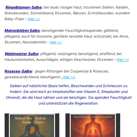
Ringelblumen-Salbe
:
bei rauer, rissiger Haut, trockenen Stellen. Narben,
Brandwunden, Sonnenbrand, Ekzemen, Warzen, Schnittwunden, wundem
Baby-Popo –
hier >>
Malvenblüten Salbe
:
beruhigender Feuchtigkeitsspender, glättend,
pflegend, auch für trockene, gerötete sensible Haut, entzündet, bei Akne,
Ekzemen, Neurodermitis –
hier >>
Waldmeister Salbe
:
pflegend, verjüngend, beruhigend, straffend, bei
Hautunreinheiten, Ausschlägen, eitrigen Geschwüren, Ekzemen –
hier >>
Rosacea-Salbe
:
gegen Rötungen bei Couperose & Rosacea,
gewebsverdichtend, beruhigend
– hier >>
Salben auf natürlicher Basis helfen, Beschwerden und Schmerzen zu
lindern. Sie sind reich an Inhaltsstoffen wie Vitamin E, Sheabutter und
Olivenöl, die die Haut nähren und sie beruhigen. Sie spenden Feuchtigkeit
und unterstützen die Regeneration.