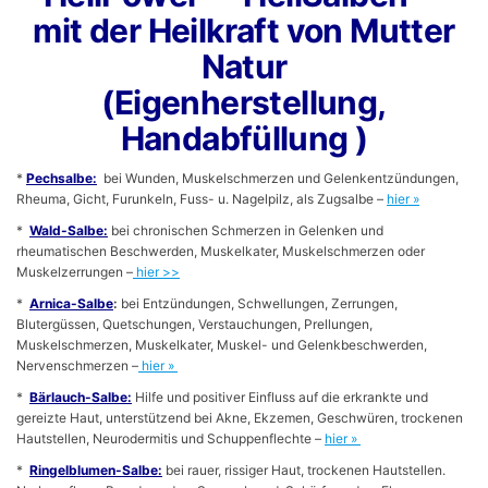
mit der Heilkraft von Mutter
Natur
(Eigenherstellung,
Handabfüllung )
*
Pechsalbe:
bei Wunden, Muskelschmerzen und Gelenkentzündungen,
Rheuma, Gicht, Furunkeln, Fuss- u. Nagelpilz, als Zugsalbe –
hier »
*
Wald-Salbe:
bei chronischen Schmerzen in Gelenken und
rheumatischen Beschwerden, Muskelkater, Muskelschmerzen oder
Muskelzerrungen –
hier >>
*
Arnica-Salbe
:
bei Entzündungen, Schwellungen, Zerrungen,
Blutergüssen, Quetschungen, Verstauchungen, Prellungen,
Muskelschmerzen, Muskelkater, Muskel- und Gelenkbeschwerden,
Nervenschmerzen –
hier »
*
Bärlauch-Salbe:
Hilfe und positiver Einfluss auf die erkrankte und
gereizte Haut, unterstützend bei Akne, Ekzemen, Geschwüren, trockenen
Hautstellen, Neurodermitis und Schuppenflechte –
hier »
*
Ringelblumen-Salbe:
bei rauer, rissiger Haut, trockenen Hautstellen.