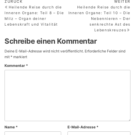
Beitragsnavigation
Vorheriger
Nä
ZURÜCK
WEITER
Beitrag
Be
Heilende Reise durch die
Heilende Reise durch die
Inneren Organe: Teil 8 – Die
Inneren Organe: Teil 10 – Die
Milz – Organ deiner
Nebennieren – Der
Lebenskraft und Vitalität
senkrechte Ast des
Lebenskreuzes
Schreibe einen Kommentar
Deine E-Mail-Adresse wird nicht veröffentlicht.
Erforderliche Felder sind
mit
*
markiert
Kommentar
*
Name
*
E-Mail-Adresse
*