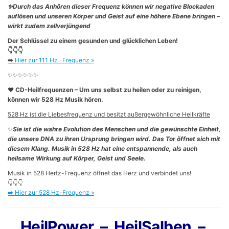
✨Durch das Anhören dieser Frequenz können wir negative Blockaden
auflösen und unseren Körper und Geist auf eine höhere Ebene bringen
–
wirkt zudem zellverjüngend
Der Schlüssel zu einem gesunden und glücklichen Leben!
👇👇👇
➡️
Hier zur 111 Hz -Frequenz »
✨✨✨✨✨✨
❤️ CD-Heilfrequenzen – Um uns selbst zu heilen oder zu reinigen,
können wir 528 Hz Musik hören.
528 Hz ist die Liebesfrequenz und besitzt außergewöhnliche Heilkräfte
✨
Sie ist die wahre Evolution des Menschen und die gewünschte Einheit,
die unsere DNA zu ihren Ursprung bringen wird. Das Tor öffnet sich mit
diesem Klang. Musik in 528 Hz hat eine entspannende, als auch
heilsame Wirkung auf Körper, Geist und Seele.
Musik in 528 Hertz-Frequenz öffnet das Herz und verbindet uns!
👇👇👇
➡️
Hier zur 528 Hz-Frequenz »
HeilPower – HeilSalben –