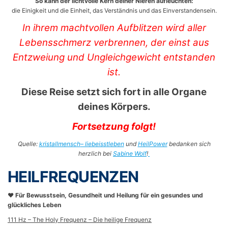
So kann der lichtvolle Kern deiner Nieren aufleuchten:
die Einigkeit und die Einheit, das Verständnis und das Einverstandensein.
In ihrem machtvollen Aufblitzen wird aller
Lebensschmerz verbrennen, der einst aus
Entzweiung und Ungleichgewicht entstanden
ist.
Diese Reise setzt sich fort in alle Organe
deines Körpers.
Fortsetzung folgt!
Quelle:
kristallmensch
– liebeisstleben
und
HeilPower
bedanken sich
herzlich bei
Sabine Wolf
!
HEILFREQUENZEN
❤️
Für Bewusstsein, Gesundheit und Heilung für ein gesundes und
glückliches Leben
111 Hz – The Holy Frequenz – Die heilige Frequenz