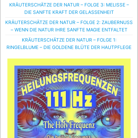
KRÄUTERSCHÄTZE DER NATUR – FOLGE 3: MELISSE –
DIE SANFTE KRAFT DER GELASSENHEIT
KRÄUTERSCHÄTZE DER NATUR – FOLGE 2: ZAUBERNUSS
– WENN DIE NATUR IHRE SANFTE MAGIE ENTFALTET
KRÄUTERSCHÄTZE DER NATUR – FOLGE 1:
RINGELBLUME – DIE GOLDENE BLÜTE DER HAUTPFLEGE