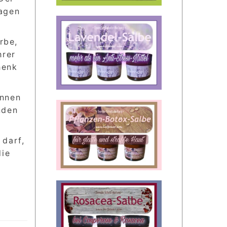
ragen
rbe,
hrer
henk
önnen
nden
 darf,
die