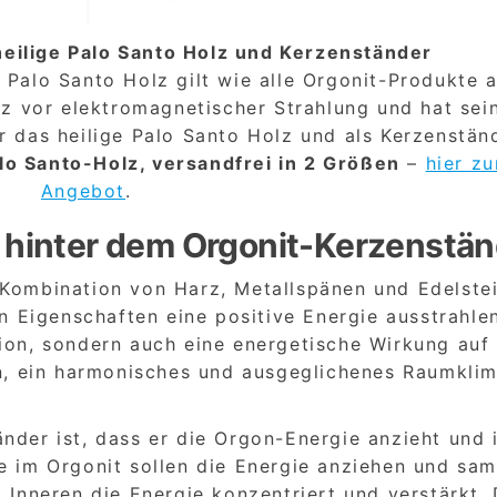
 heilige Palo Santo Holz und Kerzenständer
e Palo Santo Holz gilt wie alle Orgonit-Produkte a
hutz vor elektromagnetischer Strahlung und hat sei
r das heilige Palo Santo Holz und als Kerzenstän
alo Santo-Holz, versandfrei in 2 Größen
–
hier z
Angebot
.
e hinter dem Orgonit-Kerzenstä
 Kombination von Harz, Metallspänen und Edelste
en Eigenschaften eine positive Energie ausstrahlen
ion, sondern auch eine energetische Wirkung auf 
, ein harmonisches und ausgeglichenes Raumklim
nder ist, dass er die Orgon-Energie anzieht und 
ne im Orgonit sollen die Energie anziehen und sa
m Inneren die Energie konzentriert und verstärkt.