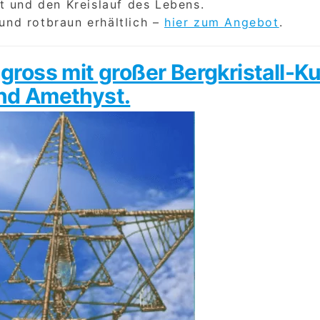
t und den Kreislauf des Lebens.
 und rotbraun erhältlich –
hier zum Angebot
.
ross mit großer Bergkristall-K
nd Amethyst.