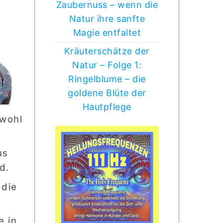
Zaubernuss – wenn die
Natur ihre sanfte
Magie entfaltet
Kräuterschätze der
Natur – Folge 1:
Ringelblume – die
goldene Blüte der
Hautpflege
owohl
us
d.
 die
e in