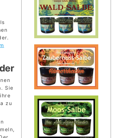
ls
nen
der.
um
nder
inen
. Sie
ihre
a zu
in
mmeln,
 Der