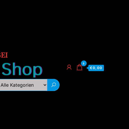
EI
0
€0,00