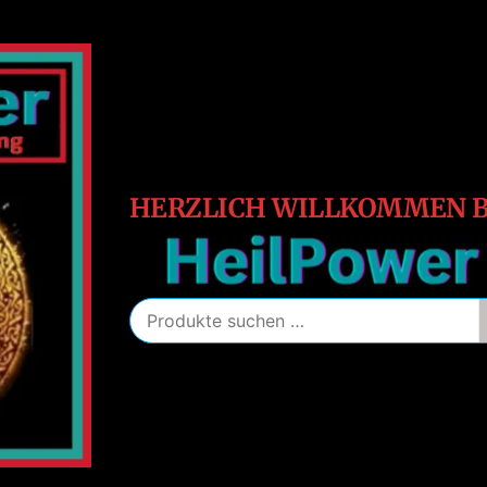
HeilPower
Energie
–
Schutz
–
Heilung
HERZLICH WILLKOMMEN B