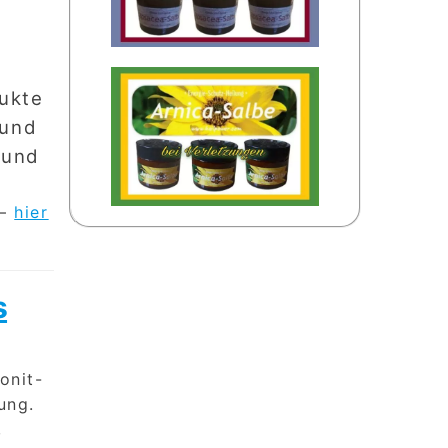
dukte
 und
 und
 –
hier
s
onit-
ung.
,