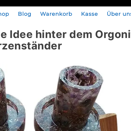
hop
Blog
Warenkorb
Kasse
Über un
e Idee hinter dem Orgoni
rzenständer