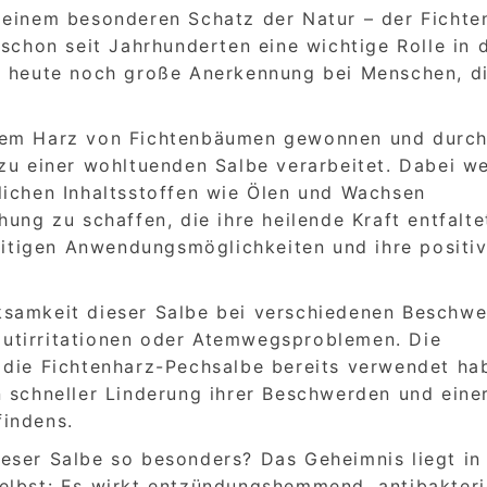
 einem besonderen Schatz der Natur – der Fichte
 schon seit Jahrhunderten eine wichtige Rolle in 
h heute noch große Anerkennung bei Menschen, di
 dem Harz von Fichtenbäumen gewonnen und durc
 zu einer wohltuenden Salbe verarbeitet. Dabei w
lichen Inhaltsstoffen wie Ölen und Wachsen
ung zu schaffen, die ihre heilende Kraft entfalte
seitigen Anwendungsmöglichkeiten und ihre positi
ksamkeit dieser Salbe bei verschiedenen Beschw
utirritationen oder Atemwegsproblemen. Die
 die Fichtenharz-Pechsalbe bereits verwendet ha
n schneller Linderung ihrer Beschwerden und eine
findens.
eser Salbe so besonders? Das Geheimnis liegt in
elbst: Es wirkt entzündungshemmend, antibakteri