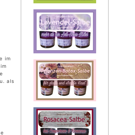
e im
 im
le
. als
ne