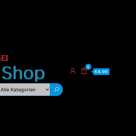
EI
0
€0,00