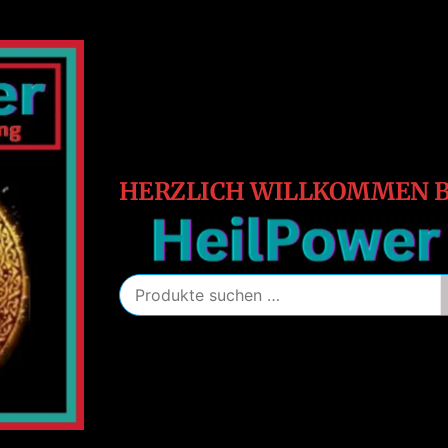
HeilPower
Energie
–
Schutz
–
Heilung
HERZLICH WILLKOMMEN B