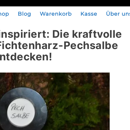
hop
Blog
Warenkorb
Kasse
Über un
nspiriert: Die kraftvolle
 Fichtenharz-Pechsalbe
ntdecken!