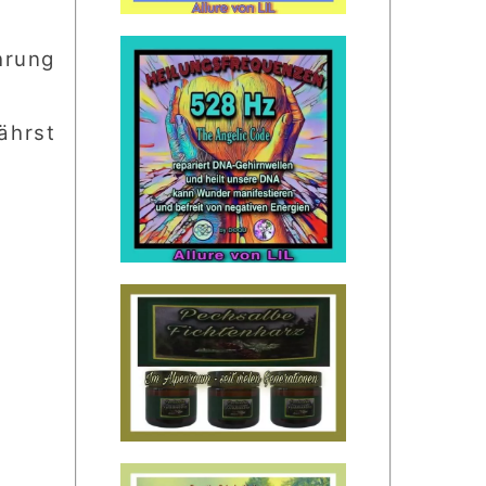
hrung
ährst