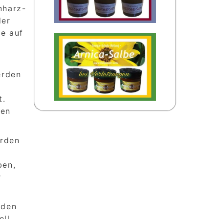
nharz-
der
e auf
h
erden
t.
ven
erden
ben,
r
 den
ell