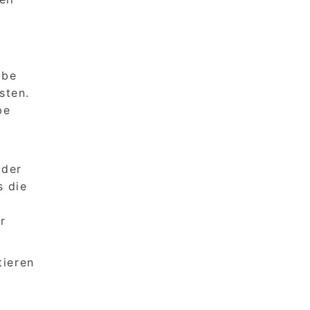
m
lbe
sten.
be
 der
s die
r
tieren