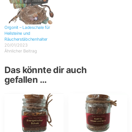
Orgonit – Ladeschale für
Heilsteine und
Räucherstäbchenhalter
20/01/2023
Ähnlicher Beitrag
Das könnte dir auch
gefallen …
Dieses
Dieses
Produkt
Produkt
weist
weist
mehrere
mehrere
Varianten
Varianten
auf.
auf.
Die
Die