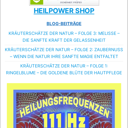
HEILPOWER SHOP
BLOG-BEITRÄGE
KRÄUTERSCHÄTZE DER NATUR – FOLGE 3: MELISSE –
DIE SANFTE KRAFT DER GELASSENHEIT
KRÄUTERSCHÄTZE DER NATUR – FOLGE 2: ZAUBERNUSS
– WENN DIE NATUR IHRE SANFTE MAGIE ENTFALTET
KRÄUTERSCHÄTZE DER NATUR – FOLGE 1:
RINGELBLUME – DIE GOLDENE BLÜTE DER HAUTPFLEGE