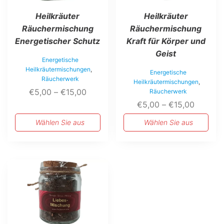
Optionen
Optionen
Heilkräuter
Heilkräuter
können
können
auf
auf
Räuchermischung
Räuchermischung
der
der
Energetischer Schutz
Kraft für Körper und
Produktseite
Produktseite
Geist
gewählt
gewählt
Energetische
werden
werden
Heilkräutermischungen
,
Energetische
Räucherwerk
Heilkräutermischungen
,
Preisspanne:
€
5,00
–
€
15,00
Räucherwerk
€5,00
Preissp
€
5,00
–
€
15,00
bis
€5,00
Wählen Sie aus
Wählen Sie aus
€15,00
bis
€15,00
Dieses
Produkt
weist
mehrere
Varianten
auf.
Die