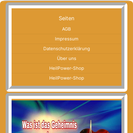
Seiten
AGB
Impressum
Datenschutzerklärung
Über uns
HeilPower-Shop
HeilPower-Shop