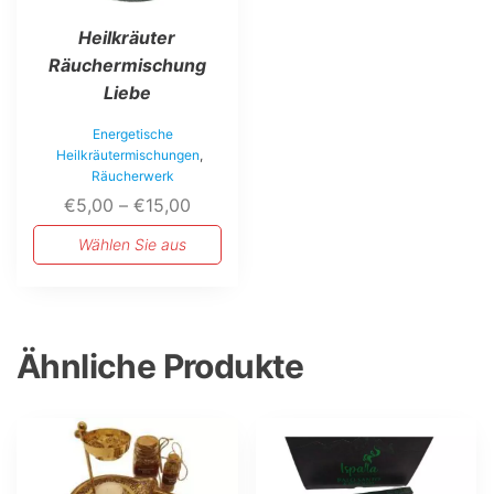
Optionen
Heilkräuter
können
auf
Räuchermischung
der
Liebe
Produktseite
gewählt
Energetische
werden
Heilkräutermischungen
,
Räucherwerk
Preisspanne:
€
5,00
–
€
15,00
€5,00
Wählen Sie aus
bis
€15,00
Ähnliche Produkte