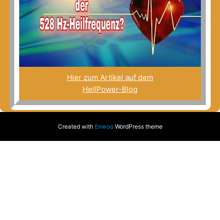
Hier zum Artikel auf dem
HeilPower-Blog
Created with
Enwoo
WordPress theme