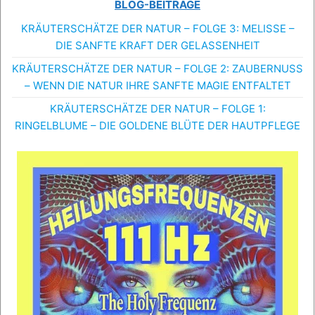
BLOG-BEITRÄGE
KRÄUTERSCHÄTZE DER NATUR – FOLGE 3: MELISSE –
DIE SANFTE KRAFT DER GELASSENHEIT
KRÄUTERSCHÄTZE DER NATUR – FOLGE 2: ZAUBERNUSS
– WENN DIE NATUR IHRE SANFTE MAGIE ENTFALTET
KRÄUTERSCHÄTZE DER NATUR – FOLGE 1:
RINGELBLUME – DIE GOLDENE BLÜTE DER HAUTPFLEGE