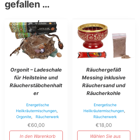
gefallen …
Dieses
Produkt
weist
mehrere
Varianten
auf.
Die
Optionen
Orgonit – Ladeschale
Räuchergefäß
können
auf
für Heilsteine und
Messing inklusive
der
Räucherstäbchenhalt
Räuchersand und
Produktseite
er
Räucherkohle
gewählt
werden
Energetische
Energetische
Heilkräutermischungen
,
Heilkräutermischungen
,
Orgonite
,
Räucherwerk
Räucherwerk
€
60,00
€
18,00
In den Warenkorb
Wählen Sie aus