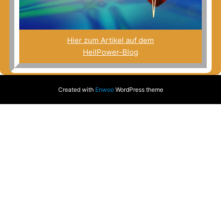
Hier zum Artikel auf dem
HeilPower-Blog
Created with
Enwoo
WordPress theme