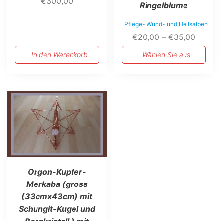
€
300,00
Ringelblume
Pflege- Wund- und Heilsalben
Preiss
€
20,00
–
€
35,00
€20,0
In den Warenkorb
Wählen Sie aus
bis
€35,0
Orgon-Kupfer-
Merkaba (gross
(33cmx43cm) mit
Schungit-Kugel und
Bergkristall ) mit