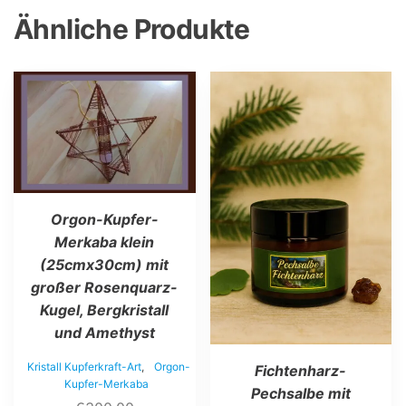
Ähnliche Produkte
Dieses
Produkt
weist
mehrere
Varianten
auf.
Die
Optionen
Orgon-Kupfer-
können
auf
Merkaba klein
der
(25cmx30cm) mit
Produktseite
großer Rosenquarz-
gewählt
werden
Kugel, Bergkristall
und Amethyst
Kristall Kupferkraft-Art
,
Orgon-
Fichtenharz-
Kupfer-Merkaba
Pechsalbe mit