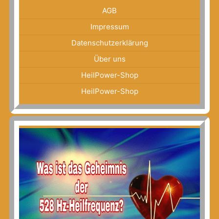
AGB
Impressum
Datenschutzerklärung
Über uns
HeilPower-Shop
HeilPower-Shop