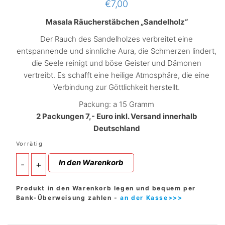
€
7,00
Masala Räucherstäbchen „Sandelholz“
Der Rauch des Sandelholzes verbreitet eine
entspannende und sinnliche Aura, die Schmerzen lindert,
die Seele reinigt und böse Geister und Dämonen
vertreibt. Es schafft eine heilige Atmosphäre, die eine
Verbindung zur Göttlichkeit herstellt.
Packung: a 15 Gramm
2 Packungen 7,- Euro inkl. Versand innerhalb
Deutschland
Vorrätig
2x
In den Warenkorb
-
+
Räucherstäbchen
Sandelholz
(Organic)
Produkt in den Warenkorb legen und bequem per
Menge
Bank-Überweisung zahlen -
an der Kasse>>>