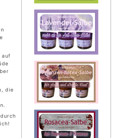
en
e
 auf
üde
ber
, die
n.
 durch
ich!