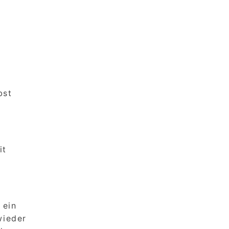
bst
it
 ein
wieder