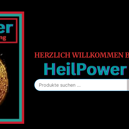
HeilPower
Energie
–
Schutz
–
Heilung
HERZLICH WILLKOMMEN B