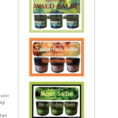
 von
tag
ßen