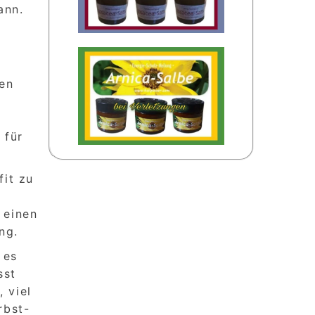
ann.
den
 für
fit zu
 einen
ng.
 es
sst
 viel
rbst-