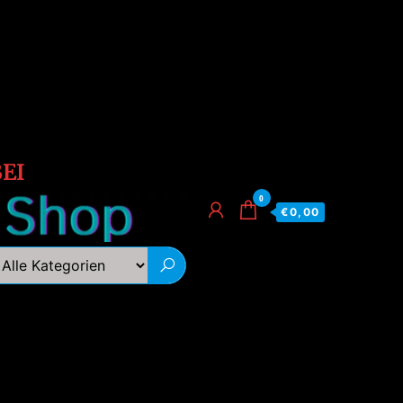
EI
0
€0,00